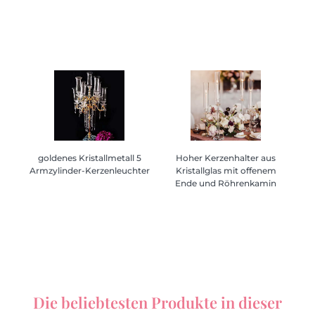
goldenes Kristallmetall 5
goldenes Kristallmetall 5
Hoher Kerzenhalter aus
Hoher Kerzenhalter aus
Armzylinder-Kerzenleuchter
Armzylinder-Kerzenleuchter
Kristallglas mit offenem
Kristallglas mit offenem
Ende und Röhrenkamin
Ende und Röhrenkamin
Die beliebtesten Produkte in dieser