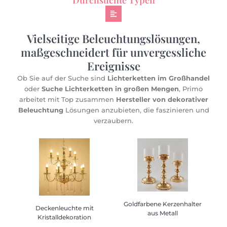
Durchsuchte Typen
Vielseitige Beleuchtungslösungen,
maßgeschneidert für unvergessliche
Ereignisse
Ob Sie auf der Suche sind
Lichterketten im Großhandel
oder
Suche Lichterketten in großen Mengen
, Primo
arbeitet mit Top zusammen
Hersteller von dekorativer
Beleuchtung
Lösungen anzubieten, die faszinieren und
verzaubern.
Goldfarbene Kerzenhalter
Goldfarbene Kerzenhalter
Deckenleuchte mit
Deckenleuchte mit
aus Metall
aus Metall
Kristalldekoration
Kristalldekoration