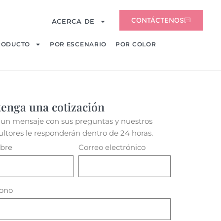
CONTÁCTENOS
ACERCA DE
RODUCTO
POR ESCENARIO
POR COLOR
enga una cotización
porte de flores acrílicas
 un mensaje con sus preguntas y nuestros
s
ultores le responderán dentro de 24 horas.
bre
Correo electrónico
fono
más colores
ave: