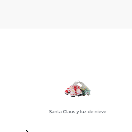
Santa Claus y luz de nieve
Santa Claus y luz de nieve