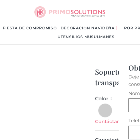
FIESTA DE COMPROMISO
DECORACIÓN NAVIDEÑA
POR P
rte de flores acrílicas transparentes
UTENSILIOS MUSULMANES
Obt
Soporte de so
Deje
transparente
cons
Nom
Color：
Telé
Contáctanos para 
Características cl