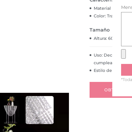
Mens
Material：Acrílico
Color: Transparen
Tamaño
Altura: 60cm Sopo
Uso: Decoración d
cumpleaños
Estilo de diseño:
*Toda
OBTENGA U