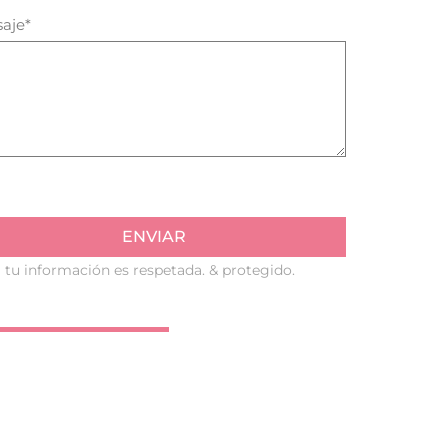
aje*
te
rte personalizar
e mesa de boda, recepción, fiesta de
ENVIAR
 Moderno
 tu información es respetada. & protegido.
NA COTIZACIÓN