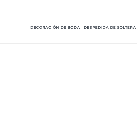
DECORACIÓN DE BODA
DESPEDIDA DE SOLTERA
Hogar
>
despedida de soltera
>
Soporte de sopo