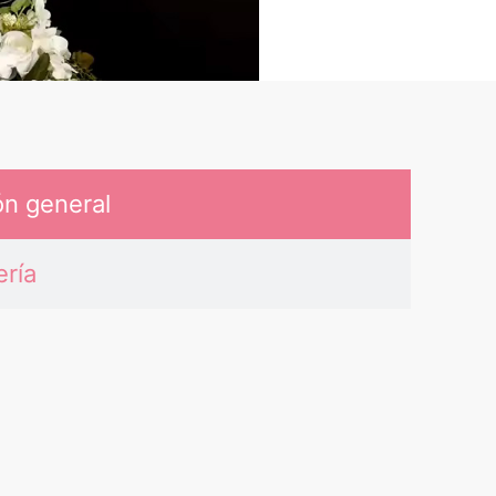
ón general
ería