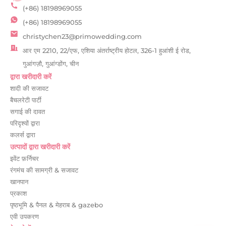
(+86) 18198969055
(+86) 18198969055
christychen23@primowedding.com
आर एम 2210, 22/एफ, एशिया अंतर्राष्ट्रीय होटल, 326-1 हुआंशी ई रोड,
गुआंगज़ौ, गुआंग्डोंग, चीन
द्वारा खरीदारी करें
शादी की सजावट
बैचलरेटी पार्टी
सगाई की दावत
परिदृश्यों द्वारा
कलर्स द्वारा
उत्पादों द्वारा खरीदारी करें
इवेंट फ़र्निचर
रंगमंच की सामग्री & सजावट
खानपान
प्रकाश
पृष्ठभूमि & पैनल & मेहराब & gazebo
एवी उपकरण