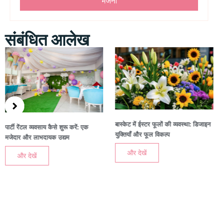
भेजना
संबंधित आलेख
बास्केट में ईस्टर फूलों की व्यवस्था: डिजाइन
द अल्टीमेट गाइड टू सोर्सिंग ईस्टर डे
युक्तियाँ और फूल विकल्प
थोक
और देखें
और देखें