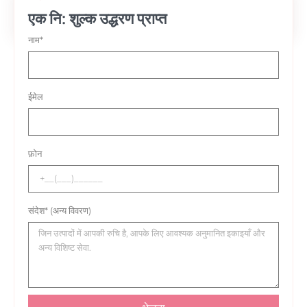
एक नि: शुल्क उद्धरण प्राप्त
विषयसूची
नाम*
ईमेल
फ़ोन
संदेश* (अन्य विवरण)