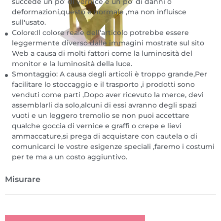
succede un po' di vernice e un po' di danni o
deformazioni,questo è normale ,ma non influisce
sull'usato.
Colore:Il colore reale dell'articolo potrebbe essere
leggermente diverso dalle immagini mostrate sul sito
Web a causa di molti fattori come la luminosità del
monitor e la luminosità della luce.
Smontaggio: A causa degli articoli è troppo grande,Per
facilitare lo stoccaggio e il trasporto ,i prodotti sono
venduti come parti ,Dopo aver ricevuto la merce, devi
assemblarli da solo,alcuni di essi avranno degli spazi
vuoti e un leggero tremolio se non puoi accettare
qualche goccia di vernice e graffi o crepe e lievi
ammaccature,si prega di acquistare con cautela o di
comunicarci le vostre esigenze speciali ,faremo i costumi
per te ma a un costo aggiuntivo.
Misurare