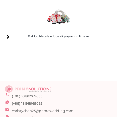
Babbo Natale e luce di pupazzo di neve
Babbo Natale e luce di pupazzo di neve
(+86) 18198969055
(+86) 18198969055
christychen23@primowedding.com