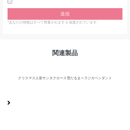
送信
*あなたの情報はすべて尊重されます & 保護されています.
関連製品
クリスマス人形サンタクロース雪だるまヘラジカペンダント
クリスマス人形サンタクロース雪だるまヘラジカペンダント