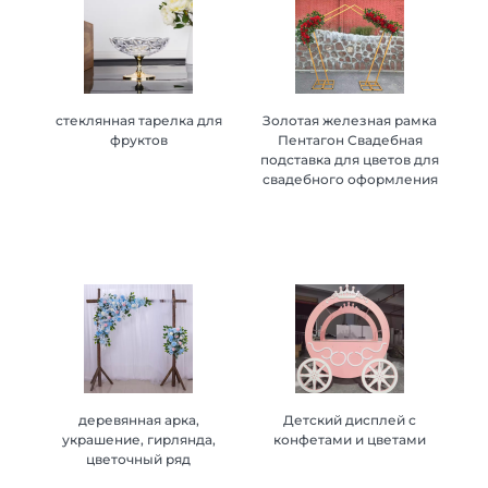
стеклянная тарелка для
стеклянная тарелка для
Золотая железная рамка
Золотая железная рамка
фруктов
фруктов
Пентагон Свадебная
Пентагон Свадебная
подставка для цветов для
подставка для цветов для
свадебного оформления
свадебного оформления
деревянная арка,
деревянная арка,
Детский дисплей с
Детский дисплей с
украшение, гирлянда,
украшение, гирлянда,
конфетами и цветами
конфетами и цветами
цветочный ряд
цветочный ряд