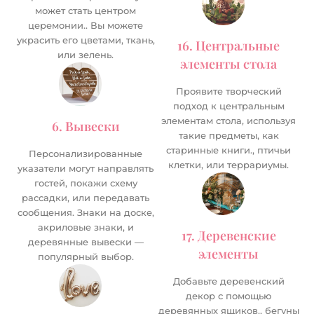
может стать центром
церемонии.. Вы можете
украсить его цветами, ткань,
16. Центральные
или зелень.
элементы стола
Проявите творческий
подход к центральным
элементам стола, используя
6. Вывески
такие предметы, как
старинные книги., птичьи
Персонализированные
клетки, или террариумы.
указатели могут направлять
гостей, покажи схему
рассадки, или передавать
сообщения. Знаки на доске,
акриловые знаки, и
17. Деревенские
деревянные вывески —
элементы
популярный выбор.
Добавьте деревенский
декор с помощью
деревянных ящиков., бегуны