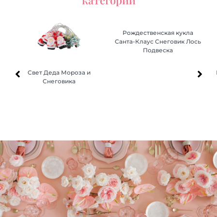
категории
Рождественская кукла
Санта-Клаус Снеговик Лось
Подвеска
Свет Деда Мороза и
Свет Деда Мороза и
Рождественская кукла
Кр
Кр
Снеговика
Снеговика
Санта-Клаус Снеговик Лось
Подвеска