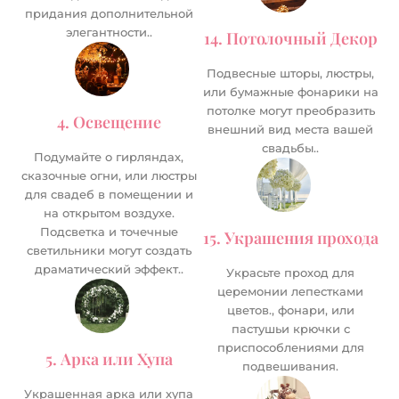
придания дополнительной
элегантности..
14. Потолочный Декор
Подвесные шторы, люстры,
или бумажные фонарики на
потолке могут преобразить
4. Освещение
внешний вид места вашей
свадьбы..
Подумайте о гирляндах,
сказочные огни, или люстры
для свадеб в помещении и
на открытом воздухе.
Подсветка и точечные
15. Украшения прохода
светильники могут создать
драматический эффект..
Украсьте проход для
церемонии лепестками
цветов., фонари, или
пастушьи крючки с
приспособлениями для
5. Арка или Хупа
подвешивания.
Украшенная арка или хупа