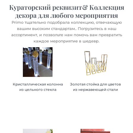
Кураторский реквизит& Коллекция
декора для любого мероприятия
Primo тщательно подобрала коллекцию, отвечающую
вашим высоким стандартам.. Погрузитесь в наш
ассортимент, и позвольте нам помочь вам превратить
каждое мероприятие в шедевр.
Кристаллическая колонна
Золотая стойка для цветов
Золотая стойка для цветов
Кристаллическая колонна
из цельного стекла
из нержавеющей стали
из нержавеющей стали
из цельного стекла