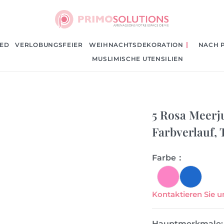
IED
VERLOBUNGSFEIER
WEIHNACHTSDEKORATION
NACH 
cke mit Farbverlauf, Tutu, Chiffon-Tischrock
MUSLIMISCHE UTENSILIEN
5 Rosa Meerj
Farbverlauf, 
Farbe：
Kontaktieren Sie u
Hauptmerkmale: