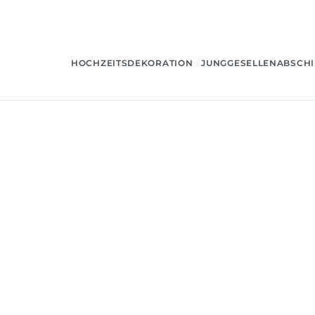
HOCHZEITSDEKORATION
JUNGGESELLENABSCH
Heim
>
Bartisch
>
5 Rosa Meerjungfrau-Tischde