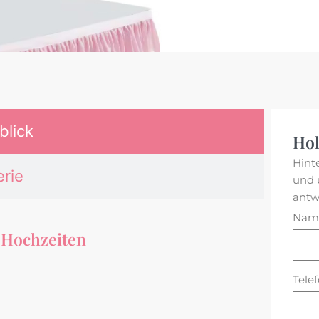
blick
Hol
Hint
erie
und 
antw
Nam
 Hochzeiten
Tele