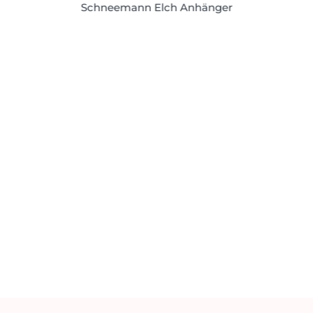
Schneemann Elch Anhänger
Weihnachtspuppe Weihnachtsmann
Schneemann Elch Anhänger