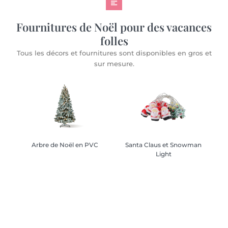
Fournitures de Noël pour des vacances
folles
Tous les décors et fournitures sont disponibles en gros et
sur mesure.
Arbre de Noël en PVC
Arbre de Noël en PVC
Santa Claus et Snowman
Santa Claus et Snowman
Light
Light