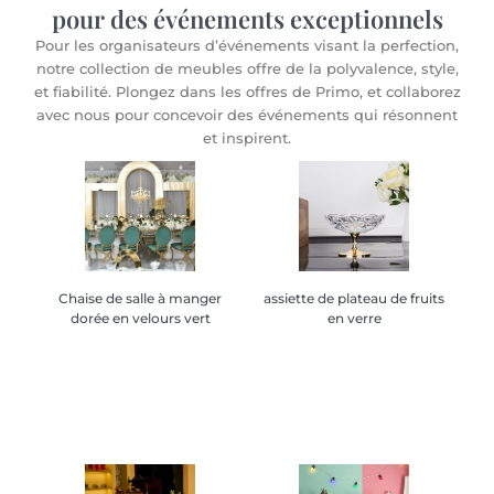
pour des événements exceptionnels
Pour les organisateurs d’événements visant la perfection,
notre collection de meubles offre de la polyvalence, style,
et fiabilité. Plongez dans les offres de Primo, et collaborez
avec nous pour concevoir des événements qui résonnent
et inspirent.
Chaise de salle à manger
Chaise de salle à manger
assiette de plateau de fruits
assiette de plateau de fruits
dorée en velours vert
dorée en velours vert
en verre
en verre