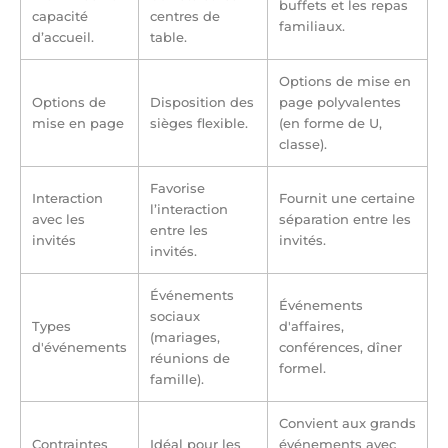
buffets et les repas
capacité
centres de
familiaux.
d’accueil.
table.
Options de mise en
Options de
Disposition des
page polyvalentes
mise en page
sièges flexible.
(en forme de U,
classe).
Favorise
Interaction
Fournit une certaine
l’interaction
avec les
séparation entre les
entre les
invités
invités.
invités.
Événements
Événements
sociaux
Types
d'affaires,
(mariages,
d'événements
conférences, dîner
réunions de
formel.
famille).
Convient aux grands
Contraintes
Idéal pour les
événements avec