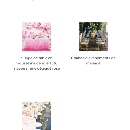
5 Jupe de table en
5 Jupe de table en
Chaises d'événements de
Chaises d'événements de
mousseline de soie Tutu,
mousseline de soie Tutu,
mariage
mariage
nappe sirène dégradé rose
nappe sirène dégradé rose