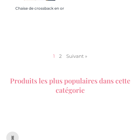
Chaise de crossback en or
Chaise de crossback en or
1
2
Suivant »
Produits les plus populaires dans cette
catégorie
Polaire de Noël Santa Claus
Snowman Elk Pendant
Santa Claus et Snowman
Santa Claus et Snowman
Polaire de Noël Santa Claus