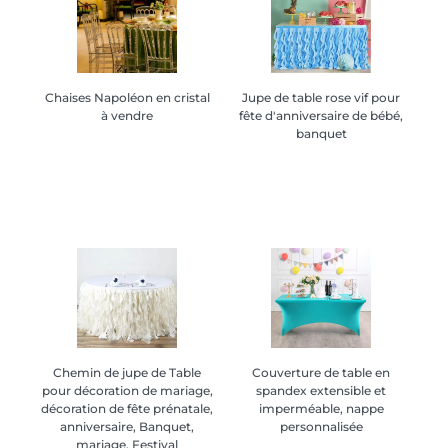
Chaises Napoléon en cristal
Chaises Napoléon en cristal
Jupe de table rose vif pour
Jupe de table rose vif pour
à vendre
à vendre
fête d'anniversaire de bébé,
fête d'anniversaire de bébé,
banquet
banquet
Chemin de jupe de Table
Chemin de jupe de Table
Couverture de table en
Couverture de table en
pour décoration de mariage,
pour décoration de mariage,
spandex extensible et
spandex extensible et
décoration de fête prénatale,
décoration de fête prénatale,
imperméable, nappe
imperméable, nappe
anniversaire, Banquet,
anniversaire, Banquet,
personnalisée
personnalisée
mariage, Festival
mariage, Festival