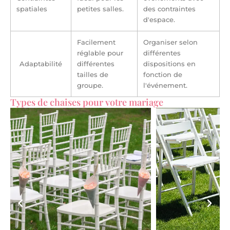
spatiales
petites salles.
des contraintes
d'espace.
Facilement
Organiser selon
réglable pour
différentes
Adaptabilité
différentes
dispositions en
tailles de
fonction de
groupe.
l'événement.
Types de chaises pour votre mariage