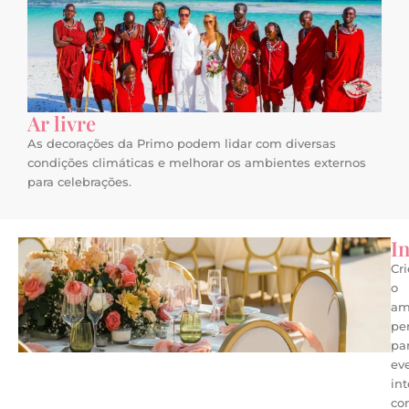
Ar livre
As decorações da Primo podem lidar com diversas
condições climáticas e melhorar os ambientes externos
para celebrações.
In
Cri
o
am
per
pa
ev
in
co