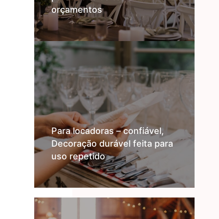
It
orçamentos
ac
It
mú
En
Para locadoras – confiável,
es
Decoração durável feita para
Pr
uso repetido
in