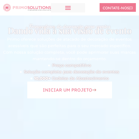
CONTATE-NOS
Fornecedores de decoração para eventos
Dando vida à sua visão de evento
Primo oferece soluções de atacado de decoração de eventos
acessíveis que são perfeitas para o seu mercado específico.
Com nossa solução completa, você pode aprimorar suas marcas
mantendo-se dentro do orçamento.
Preço competitivo
Solução completa para decoração de eventos
10,000+
Cadeias de Abastecimento
INICIAR UM PROJETO