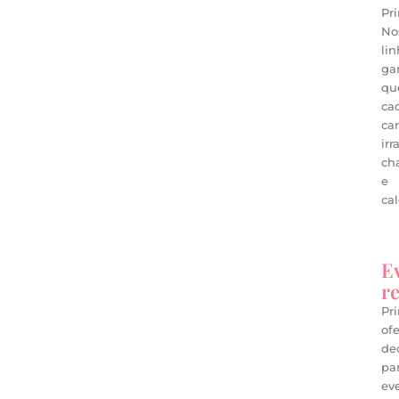
Pr
No
li
ga
qu
ca
ca
irr
ch
e
cal
E
re
Pr
of
de
pa
ev