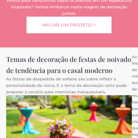
Pronto para transformar todos os eventos em um espetáculo
inspirador? Vamos embarcar nesta viagem de decoração
juntos.
INICIAR UM PROJETO
As
Temas de decoração de festas de noivado
fes
de tendência para o casal moderno
de
no
As festas de despedida de solteira são sobre refletir a
ev
personalidade da noiva, E o tema da decoração certo pode
de
preparar o cenário para memórias inesquecíveis.
re
tra
pa
ev
cri
qu
es