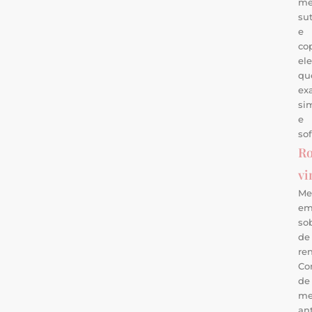
me
sut
e
co
el
qu
ex
si
e
sof
R
vi
Me
e
so
de
re
Co
de
me
ant