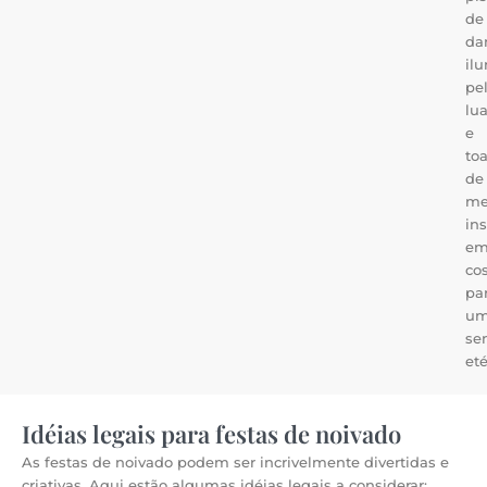
de
da
il
pe
lua
e
to
de
me
in
e
co
pa
u
se
eté
Idéias legais para festas de noivado
As festas de noivado podem ser incrivelmente divertidas e
criativas. Aqui estão algumas idéias legais a considerar: