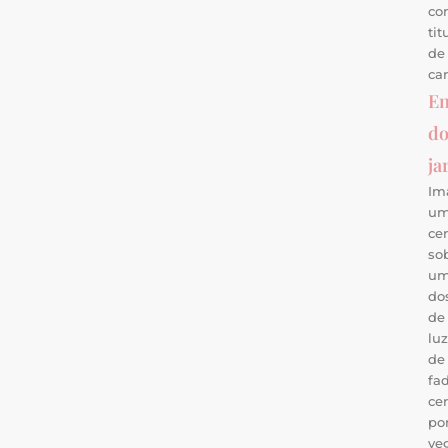
co
tit
de
car
En
d
ja
Im
u
ce
so
u
do
de
lu
de
fad
ce
po
ve