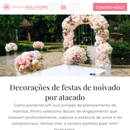
CONTATE-NOS
Decorações de festas de noivado
por atacado
Como parceiros em sua jornada de planejamento de
eventos, Primo seleciona decors de engajamento que
ressoam profundamente, captura a essência do amor e do
compromisso. Vamos criar o cenário perfeito para 'sim!’
momentos.