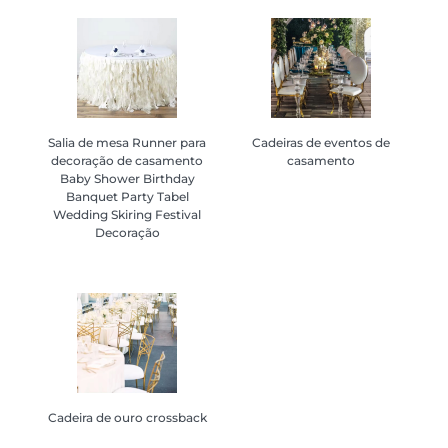
Salia de mesa Runner para
Salia de mesa Runner para
Cadeiras de eventos de
Cadeiras de eventos de
decoração de casamento
decoração de casamento
casamento
casamento
Baby Shower Birthday
Baby Shower Birthday
Banquet Party Tabel
Banquet Party Tabel
Wedding Skiring Festival
Wedding Skiring Festival
Decoração
Decoração
Cadeira de ouro crossback
Cadeira de ouro crossback