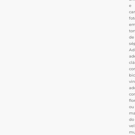
e
ca
fot
e
to
de
sép
Ad
ad
clá
co
bic
vi
ad
co
flo
ou
ma
do
ve
mu