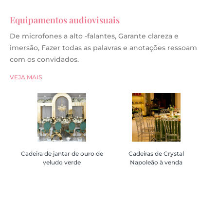
Equipamentos audiovisuais
De microfones a alto -falantes, Garante clareza e
imersão, Fazer todas as palavras e anotações ressoam
com os convidados.
VEJA MAIS
Cadeira de jantar de ouro de
Cadeira de jantar de ouro de
Cadeiras de Crystal
Cadeiras de Crystal
veludo verde
veludo verde
Napoleão à venda
Napoleão à venda