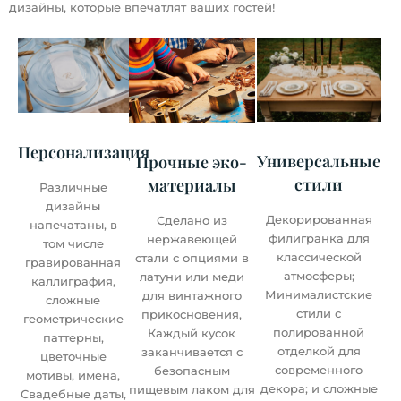
дизайны, которые впечатлят ваших гостей!
Персонализация
Универсальные
Прочные эко-
стили
материалы
Различные
дизайны
Декорированная
Сделано из
напечатаны, в
филигранка для
нержавеющей
том числе
классической
стали с опциями в
гравированная
атмосферы;
латуни или меди
каллиграфия,
Минималистские
для винтажного
сложные
стили с
прикосновения,
геометрические
полированной
Каждый кусок
паттерны,
отделкой для
заканчивается с
цветочные
современного
безопасным
мотивы, имена,
декора; и сложные
пищевым лаком для
Свадебные даты,