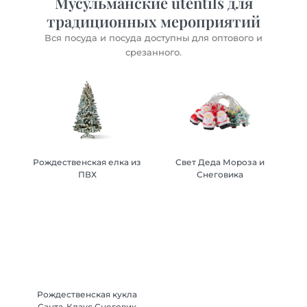
Мусульманские utentils для
традиционных мероприятий
Вся посуда и посуда доступны для оптового и
срезанного.
Рождественская елка из
Рождественская елка из
Свет Деда Мороза и
Свет Деда Мороза и
ПВХ
ПВХ
Снеговика
Снеговика
Рождественская кукла
Санта-Клаус Снеговик