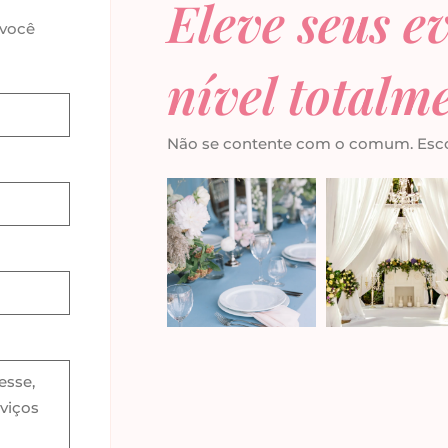
Eleve seus e
 você
nível totalm
Não se contente com o comum. Escol