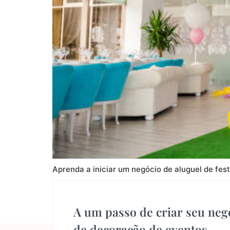
Aprenda a iniciar um negócio de aluguel de fes
←
mais velho
mais recente
→
A um passo de criar seu neg
de decoração de eventos