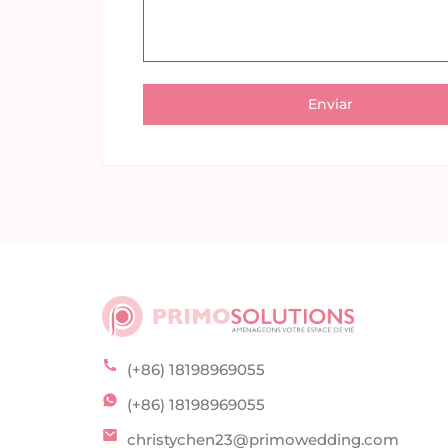
(+86) 18198969055
(+86) 18198969055
christychen23@primowedding.com