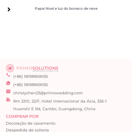
Papai Noel e luz do boneco de neve
Papai Noel e luz do boneco de neve
(+86) 18198969055
(+86) 18198969055
christychen23@primowedding.com
Rm 2210, 22/F, Hotel Internacional da Ásia, 326-1
Huanshi E Rd, Cantão, Guangdong, China
COMPRAR POR
Decoração de casamento
Despedida de solteira