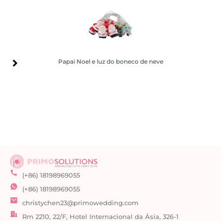
Papai Noel e luz do boneco de neve
Papai Noel e luz do boneco de neve
(+86) 18198969055
(+86) 18198969055
christychen23@primowedding.com
Rm 2210, 22/F, Hotel Internacional da Ásia, 326-1